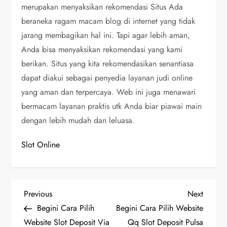
merupakan menyaksikan rekomendasi Situs Ada
beraneka ragam macam blog di internet yang tidak
jarang membagikan hal ini. Tapi agar lebih aman,
Anda bisa menyaksikan rekomendasi yang kami
berikan. Situs yang kita rekomendasikan senantiasa
dapat diakui sebagai penyedia layanan judi online
yang aman dan terpercaya. Web ini juga menawari
bermacam layanan praktis utk Anda biar piawai main
dengan lebih mudah dan leluasa.
Slot Online
P
Previous
Next
Previous
Next
Post
Post
Begini Cara Pilih
Begini Cara Pilih Website
o
Website Slot Deposit Via
Qq Slot Deposit Pulsa