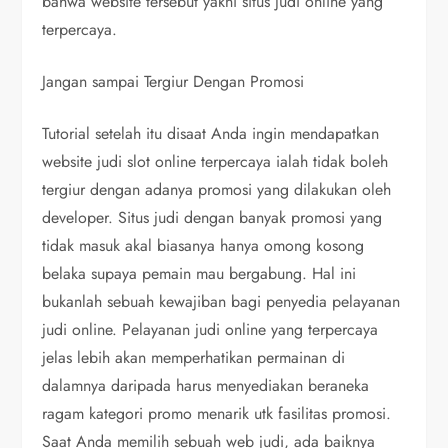
bahwa website tersebut yakni situs judi online yang
terpercaya.
Jangan sampai Tergiur Dengan Promosi
Tutorial setelah itu disaat Anda ingin mendapatkan
website judi slot online terpercaya ialah tidak boleh
tergiur dengan adanya promosi yang dilakukan oleh
developer. Situs judi dengan banyak promosi yang
tidak masuk akal biasanya hanya omong kosong
belaka supaya pemain mau bergabung. Hal ini
bukanlah sebuah kewajiban bagi penyedia pelayanan
judi online. Pelayanan judi online yang terpercaya
jelas lebih akan memperhatikan permainan di
dalamnya daripada harus menyediakan beraneka
ragam kategori promo menarik utk fasilitas promosi.
Saat Anda memilih sebuah web judi, ada baiknya