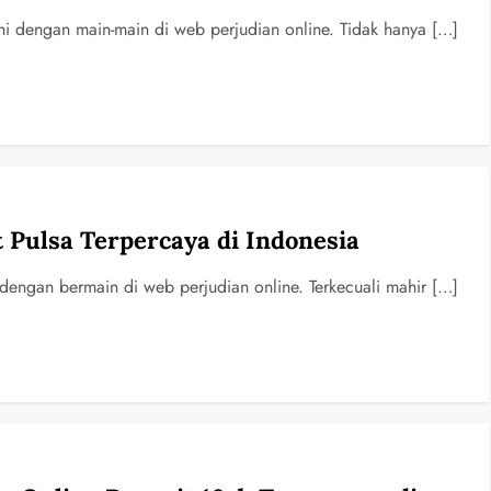
i dengan main-main di web perjudian online. Tidak hanya […]
t Pulsa Terpercaya di Indonesia
dengan bermain di web perjudian online. Terkecuali mahir […]