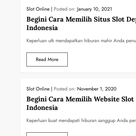
Slot Online
Posted on:
January 10, 2021
Begini Cara Memilih Situs Slot De
Indonesia
Keperluan utk mendapatkan hiburan mahir Anda penuh
Read More
Slot Online
Posted on:
November 1, 2020
Begini Cara Memilih Website Slot
Indonesia
Keperluan buat mendapati hiburan sanggup Anda penu