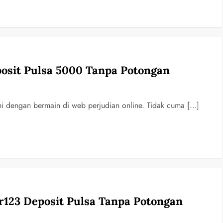
eposit Pulsa 5000 Tanpa Potongan
i dengan bermain di web perjudian online. Tidak cuma […]
r123 Deposit Pulsa Tanpa Potongan