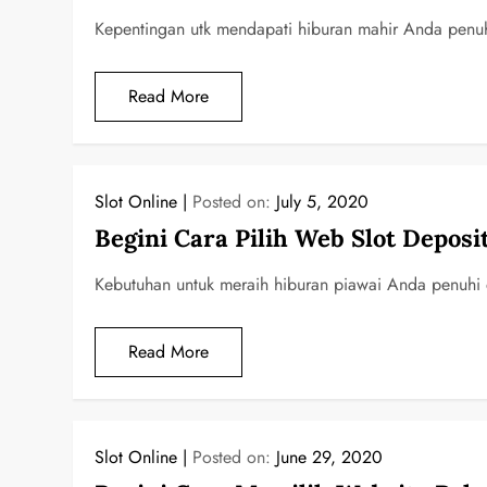
Kepentingan utk mendapati hiburan mahir Anda penuh
Read More
Slot Online
Posted on:
July 5, 2020
Begini Cara Pilih Web Slot Deposi
Kebutuhan untuk meraih hiburan piawai Anda penuhi 
Read More
Slot Online
Posted on:
June 29, 2020