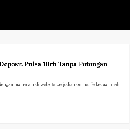
 Deposit Pulsa 10rb Tanpa Potongan
engan main-main di website perjudian online. Terkecuali mahir