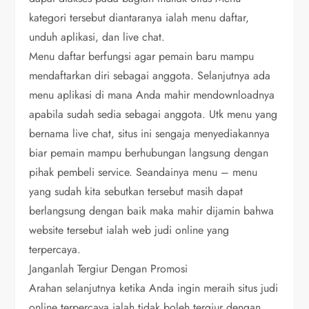
kategori tersebut diantaranya ialah menu daftar,
unduh aplikasi, dan live chat.
Menu daftar berfungsi agar pemain baru mampu
mendaftarkan diri sebagai anggota. Selanjutnya ada
menu aplikasi di mana Anda mahir mendownloadnya
apabila sudah sedia sebagai anggota. Utk menu yang
bernama live chat, situs ini sengaja menyediakannya
biar pemain mampu berhubungan langsung dengan
pihak pembeli service. Seandainya menu – menu
yang sudah kita sebutkan tersebut masih dapat
berlangsung dengan baik maka mahir dijamin bahwa
website tersebut ialah web judi online yang
terpercaya.
Janganlah Tergiur Dengan Promosi
Arahan selanjutnya ketika Anda ingin meraih situs judi
online terpercaya ialah tidak boleh tergiur dengan