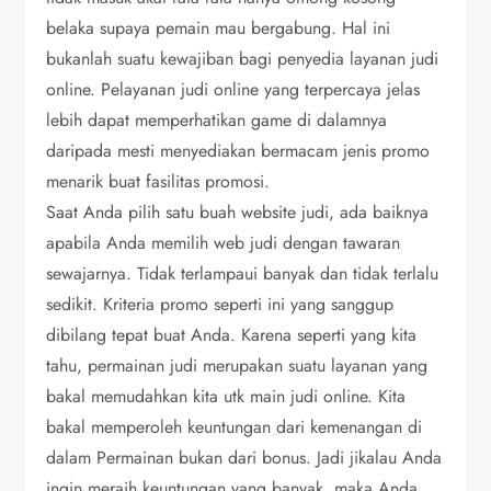
belaka supaya pemain mau bergabung. Hal ini
bukanlah suatu kewajiban bagi penyedia layanan judi
online. Pelayanan judi online yang terpercaya jelas
lebih dapat memperhatikan game di dalamnya
daripada mesti menyediakan bermacam jenis promo
menarik buat fasilitas promosi.
Saat Anda pilih satu buah website judi, ada baiknya
apabila Anda memilih web judi dengan tawaran
sewajarnya. Tidak terlampaui banyak dan tidak terlalu
sedikit. Kriteria promo seperti ini yang sanggup
dibilang tepat buat Anda. Karena seperti yang kita
tahu, permainan judi merupakan suatu layanan yang
bakal memudahkan kita utk main judi online. Kita
bakal memperoleh keuntungan dari kemenangan di
dalam Permainan bukan dari bonus. Jadi jikalau Anda
ingin meraih keuntungan yang banyak, maka Anda