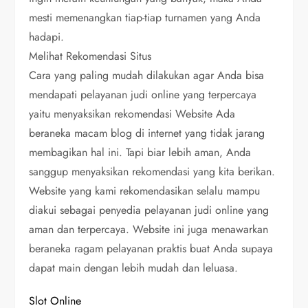
mesti memenangkan tiap-tiap turnamen yang Anda
hadapi.
Melihat Rekomendasi Situs
Cara yang paling mudah dilakukan agar Anda bisa
mendapati pelayanan judi online yang terpercaya
yaitu menyaksikan rekomendasi Website Ada
beraneka macam blog di internet yang tidak jarang
membagikan hal ini. Tapi biar lebih aman, Anda
sanggup menyaksikan rekomendasi yang kita berikan.
Website yang kami rekomendasikan selalu mampu
diakui sebagai penyedia pelayanan judi online yang
aman dan terpercaya. Website ini juga menawarkan
beraneka ragam pelayanan praktis buat Anda supaya
dapat main dengan lebih mudah dan leluasa.
Slot Online