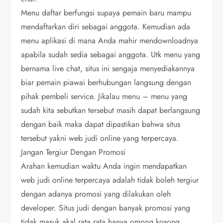
Menu daftar berfungsi supaya pemain baru mampu
mendaftarkan diri sebagai anggota. Kemudian ada
menu aplikasi di mana Anda mahir mendownloadnya
apabila sudah sedia sebagai anggota. Utk menu yang
bernama live chat, situs ini sengaja menyediakannya
biar pemain piawai berhubungan langsung dengan
pihak pembeli service. Jikalau menu – menu yang
sudah kita sebutkan tersebut masih dapat berlangsung
dengan baik maka dapat dipastikan bahwa situs
tersebut yakni web judi online yang terpercaya.
Jangan Tergiur Dengan Promosi
Arahan kemudian waktu Anda ingin mendapatkan
web judi online terpercaya adalah tidak boleh tergiur
dengan adanya promosi yang dilakukan oleh
developer. Situs judi dengan banyak promosi yang
tidak masuk akal rata rata hanya omong kosong